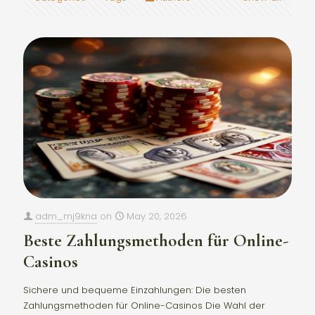
adm_mj9kna
on
May 20, 2026
Beste Zahlungsmethoden für Online-
Casinos
Sichere und bequeme Einzahlungen: Die besten
Zahlungsmethoden für Online-Casinos Die Wahl der