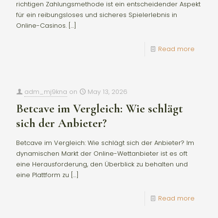
richtigen Zahlungsmethode ist ein entscheidender Aspekt
für ein reibungsloses und sicheres Spielerlebnis in
Online-Casinos.
[…]
Read more
adm_mj9kna
on
May 13, 2026
Betcave im Vergleich: Wie schlägt
sich der Anbieter?
Betcave im Vergleich: Wie schlägt sich der Anbieter? Im
dynamischen Markt der Online-Wettanbieter ist es oft
eine Herausforderung, den Überblick zu behalten und
eine Plattform zu
[…]
Read more