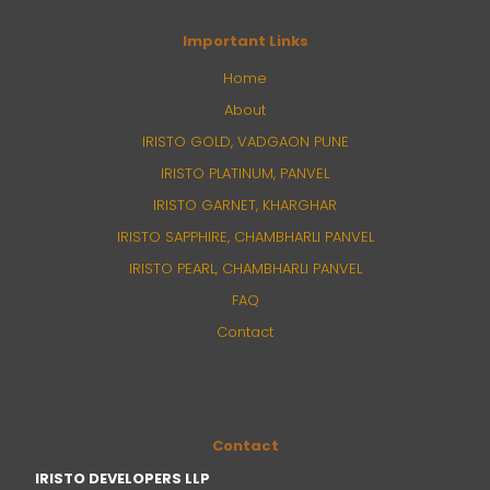
Important Links
Home
About
IRISTO GOLD, VADGAON PUNE
IRISTO PLATINUM, PANVEL
IRISTO GARNET, KHARGHAR
IRISTO SAPPHIRE, CHAMBHARLI PANVEL
IRISTO PEARL, CHAMBHARLI PANVEL
FAQ
Contact
Contact
IRISTO DEVELOPERS LLP