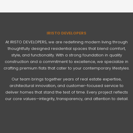
IRISTO DEVELOPERS
At IRISTO DEVELOPERS, we are redefining modern living through
thoughtfully designed residential spaces that blend comfort,
style, and functionality. With a strong foundation in quality
construction and a commitment to excellence, we specialize in
crafting premium flats that cater to your contemporary lifestyles.
Our team brings together years of real estate expertise,
architectural innovation, and customer-focused service to
deliver homes that stand the test of time. Every project reflects
our core values—integrity, transparency, and attention to detail.